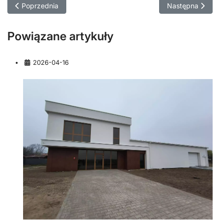
Poprzednia strona: Przebudowa salonu samochodowego SEAT
Następna strona
Poprzednia
Następna
Powiązane artykuły
Szczegóły
2026-04-16