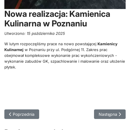
Nowa realizacja: Kamienica
Kulinarna w Poznaniu
Utworzono:
15 października 2025
W lutym rozpoczęliśmy prace na nowo powstającej
Kamienicy
Kulinarnej
w Poznaniu przy ul. Podgórnej 11. Zakres prac
obejmował kompleksowe wykonanie prac wykończeniowych -
wykonanie zabudów GK, szpachlowanie i malowanie oraz ułożenie
płytek.
Poprzednia strona: Rozpoczęcie przebudowy i adaptacji biur d
Następna strona
Poprzednia
Następna