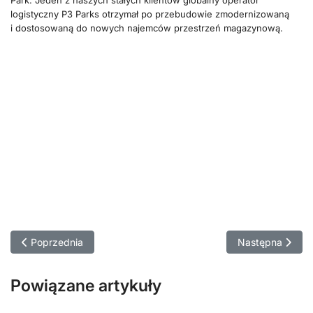
logistyczny P3 Parks otrzymał po przebudowie zmodernizowaną
i dostosowaną do nowych najemców przestrzeń magazynową.
Poprzednia strona: Zakończyliśmy budowę budynku socjalneg
Następna strona
Poprzednia
Następna
Powiązane artykuły