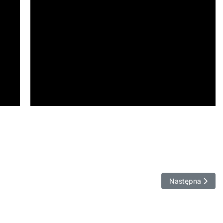
Następna stron
Następna