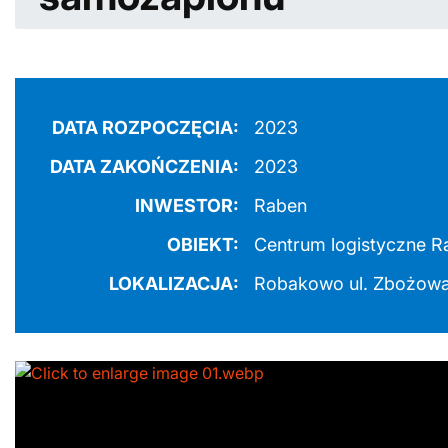
DATA ROZPOCZĘCIA:
2023
DATA ZAKOŃCZENIA:
2023
INWESTOR:
Raben
OBIEKT:
Centrum logistyczne R
LOKALIZACJA:
Robakowo ul. Zbożow