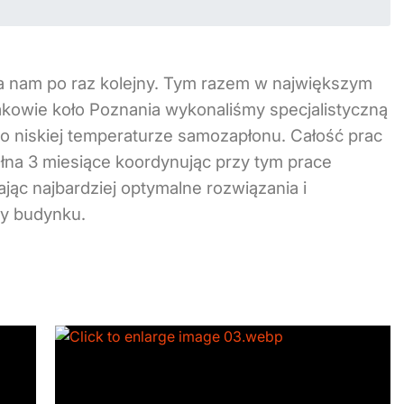
ła nam po raz kolejny. Tym razem w największym
kowie koło Poznania wykonaliśmy specjalistyczną
 niskiej temperaturze samozapłonu. Całość prac
łna 3 miesiące koordynując przy tym prace
ąc najbardziej optymalne rozwiązania i
wy budynku.