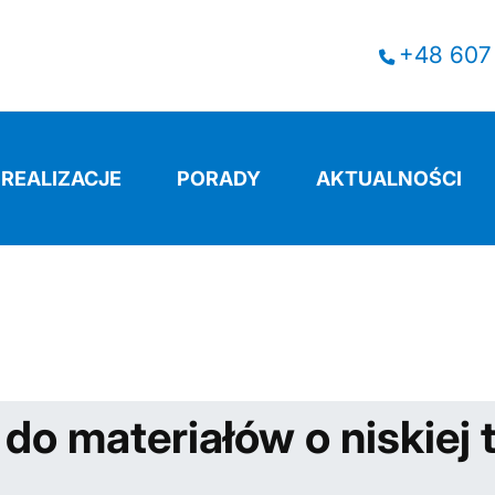
+48 607
REALIZACJE
PORADY
AKTUALNOŚCI
WSTWO
Magazyn wewnętrzny do materiałów o niskiej te
o materiałów o niskiej 