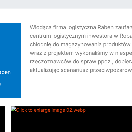
Wiodąca firma logistyczna Raben zaufa
centrum logistycznym inwestora w Roba
chłodnię do magazynowania produktów o
wraz z projektem wykonaliśmy w niespe
rzeczoznawców do spraw ppoż., dobieraj
aktualizując scenariusz przeciwpożaro
aben
a