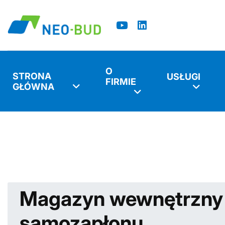
O
STRONA
USŁUGI
FIRMIE
GŁÓWNA
Jesteś tutaj:
Start
Realizacje
GENERALNE WYKONA
Magazyn wewnętrzny d
samozapłonu