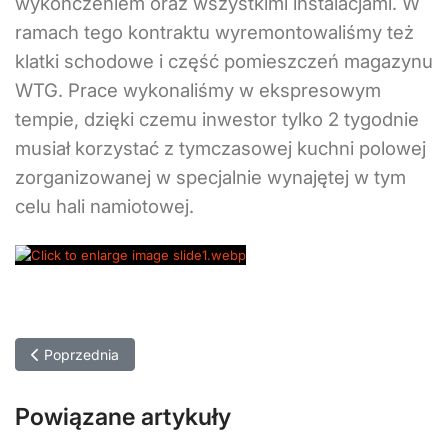
wykończeniem oraz wszystkimi instalacjami. W
ramach tego kontraktu wyremontowaliśmy też
klatki schodowe i część pomieszczeń magazynu
WTG. Prace wykonaliśmy w ekspresowym
tempie, dzięki czemu inwestor tylko 2 tygodnie
musiał korzystać z tymczasowej kuchni polowej
zorganizowanej w specjalnie wynajętej w tym
celu hali namiotowej.
Poprzednia strona: Rozbudowa fabryki Faurecja
Poprzednia
Powiązane artykuły