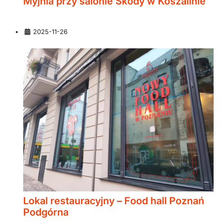
Myjnia przy salonie Skody w Koszalinie
Szczegóły
2025-11-26
Lokal restauracyjny – Food hall Poznań
Podgórna