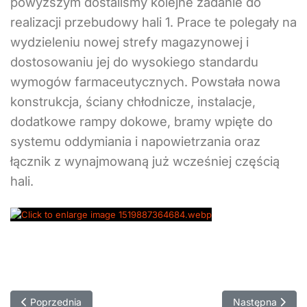
powyższym dostaliśmy kolejne zadanie do
realizacji przebudowy hali 1. Prace te polegały na
wydzieleniu nowej strefy magazynowej i
dostosowaniu jej do wysokiego standardu
wymogów farmaceutycznych. Powstała nowa
konstrukcja, ściany chłodnicze, instalacje,
dodatkowe rampy dokowe, bramy wpięte do
systemu oddymiania i napowietrzania oraz
łącznik z wynajmowaną już wcześniej częścią
hali.
Poprzednia strona: Przebudowa Hali 11
Następna strona:
Poprzednia
Następna