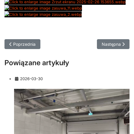
Poprzednia strona: Raben Łomża
Następna stron
Poprzednia
Następna
Powiązane artykuły
Szczegóły
2026-03-30