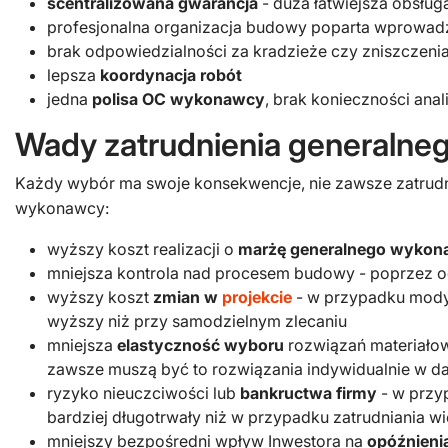
scentralizowana gwarancja
- duża łatwiejsza obsług
profesjonalna organizacja budowy poparta wprowa
brak odpowiedzialności za kradzieże czy zniszczeni
lepsza
koordynacja robót
jedna
polisa OC wykonawcy
, brak konieczności an
Wady zatrudnienia generaln
Każdy wybór ma swoje konsekwencje, nie zawsze zatrudn
wykonawcy:
wyższy koszt realizacji o
marżę generalnego wyko
mniejsza kontrola nad procesem budowy - poprzez o
wyższy koszt
zmian w
projekcie
- w przypadku modyf
wyższy niż przy samodzielnym zlecaniu
mniejsza
elastyczność wyboru
rozwiązań materiało
zawsze muszą być to rozwiązania indywidualnie w d
ryzyko nieuczciwości lub
bankructwa firmy
- w przy
bardziej długotrwały niż w przypadku zatrudniania wi
mniejszy bezpośredni wpływ Inwestora na
opóźnieni