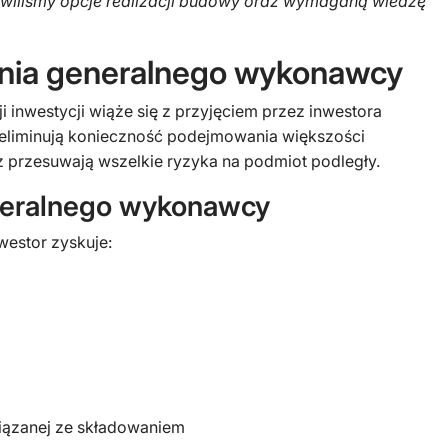
ówiliśmy opcje realizacji budowy oraz wymaganą wiedzę
ienia generalnego wykonawcy
ji inwestycji wiąże się z przyjęciem przez inwestora
i eliminują konieczność podejmowania większości
z przesuwają wszelkie ryzyka na podmiot podległy.
eneralnego wykonawcy
westor zyskuje:
iązanej ze składowaniem