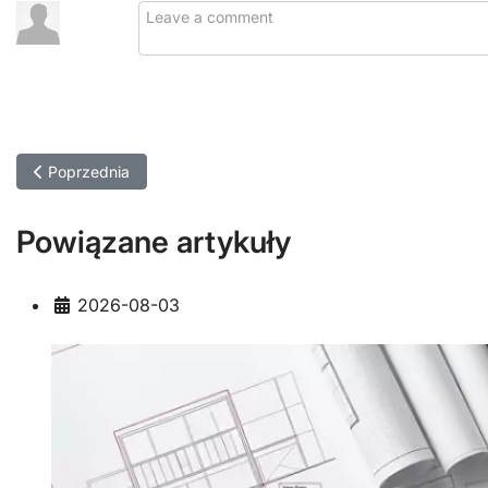
Poprzednia strona: Ile kosztuje budowa hali magazynowej lub 
Poprzednia
Powiązane artykuły
Szczegóły
2026-08-03