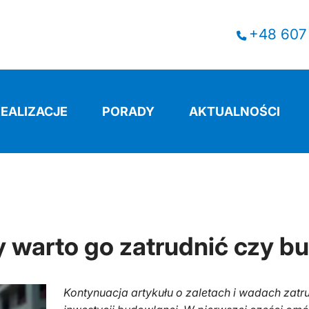
+48 607
REALIZACJE
PORADY
AKTUALNOŚCI
warto go zatrudnić czy budować samemu - część 2
 warto go zatrudnić czy b
Kontynuacja artykułu o zaletach i wadach zatr