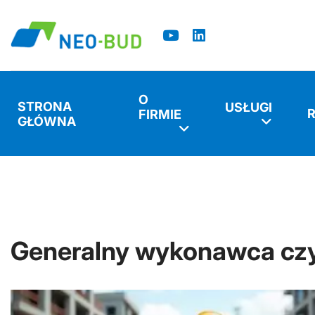
O
STRONA
USŁUGI
FIRMIE
GŁÓWNA
Jesteś tutaj:
Start
Porady
Generalny wykonawca czy 
Generalny wykonawca czy