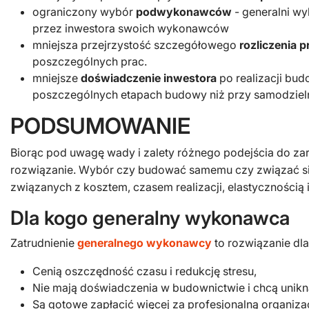
ograniczony wybór
podwykonawców
- generalni w
przez inwestora swoich wykonawców
mniejsza przejrzystość szczegółowego
rozliczenia p
poszczególnych prac.
mniejsze
doświadczenie inwestora
po realizacji bu
poszczególnych etapach budowy niż przy samodzi
PODSUMOWANIE
Biorąc pod uwagę wady i zalety różnego podejścia do z
rozwiązanie. Wybór czy budować samemu czy związać si
związanych z kosztem, czasem realizacji, elastycznością i
Dla kogo generalny wykonawca
Zatrudnienie
generalnego wykonawcy
to rozwiązanie dla
Cenią oszczędność czasu i redukcję stresu,
Nie mają doświadczenia w budownictwie i chcą unikn
Są gotowe zapłacić więcej za profesjonalną organizac