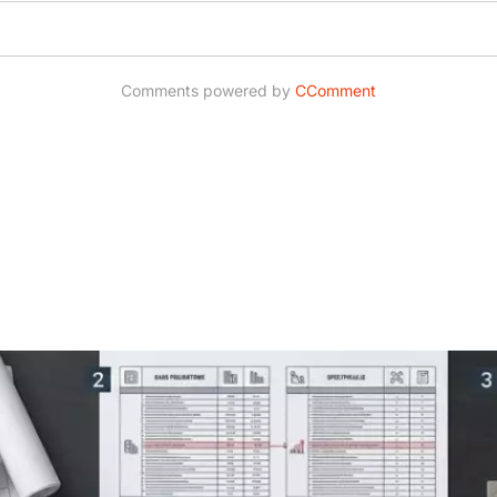
Comments powered by
CComment
produkcyjnej ? Praktyczny przewodnik dla Inwestora