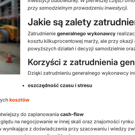
inwestycji budowlanej. W pierwszej części om
przy samodzielnym prowadzeniu inwestycji.
Jakie są zalety zatrudn
Zatrudnienie
generalnego wykonawcy
realizac
kosztu kilkuprocentowej marży, ale przy okazj
powyższych działań i decyzji samodzielnie ora
Korzyści z zatrudnienia g
Dzięki zatrudnieniu generalnego wykonawcy in
oszczędność czasu i stresu
nych
kosztów
 łatwiejszy do zaplanowania
cash-flow
ględu na negocjowanie w innej skali oraz znajomości rynku
 wynikające z doświadczenia przy szacowaniu i wiedzy zw