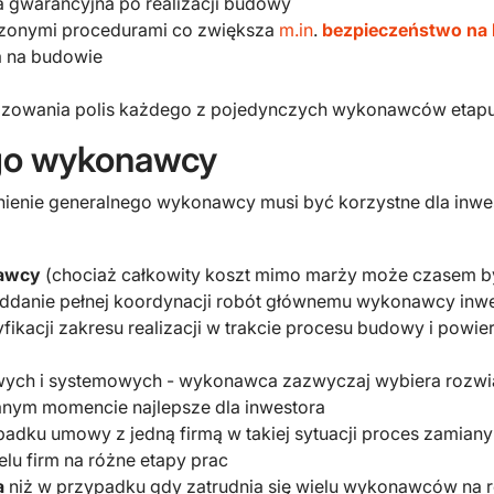
a gwarancyjna po realizacji budowy
dzonymi procedurami co zwiększa
m.in
.
bezpieczeństwo na
a na budowie
alizowania polis każdego z pojedynczych wykonawców etap
ego wykonawcy
ienie generalnego wykonawcy musi być korzystne dla inwes
nawcy
(chociaż całkowity koszt mimo marży może czasem b
ddanie pełnej koordynacji robót głównemu wykonawcy inwes
ikacji zakresu realizacji w trakcie procesu budowy i powie
wych i systemowych - wykonawca zazwyczaj wybiera rozwią
anym momencie najlepsze dla inwestora
padku umowy z jedną firmą w takiej sytuacji proces zamian
elu firm na różne etapy prac
a
niż w przypadku gdy zatrudnia się wielu wykonawców na r