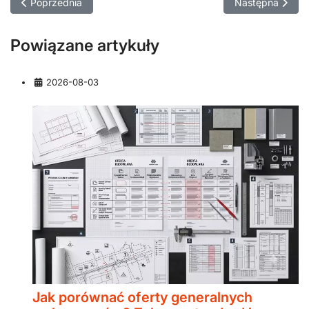
Poprzednia strona: Jak porównać oferty generalnych wykonawc
Następna stron
Poprzednia
Następna
Powiązane artykuły
Szczegóły
2026-08-03
Jak porównać oferty generalnych