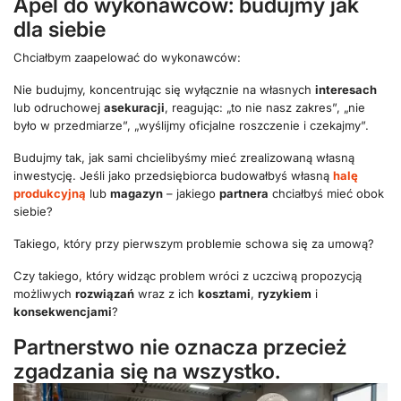
Apel do wykonawców: budujmy jak
dla siebie
Chciałbym zaapelować do wykonawców:
Nie budujmy, koncentrując się wyłącznie na własnych
interesach
lub odruchowej
asekuracji
, reagując: „to nie nasz zakres”, „nie
było w przedmiarze”, „wyślijmy oficjalne roszczenie i czekajmy”.
Budujmy tak, jak sami chcielibyśmy mieć zrealizowaną własną
inwestycję. Jeśli jako przedsiębiorca budowałbyś własną
halę
produkcyjną
lub
magazyn
– jakiego
partnera
chciałbyś mieć obok
siebie?
Takiego, który przy pierwszym problemie schowa się za umową?
Czy takiego, który widząc problem wróci z uczciwą propozycją
możliwych
rozwiązań
wraz z ich
kosztami
,
ryzykiem
i
konsekwencjami
?
Partnerstwo nie oznacza przecież
zgadzania się na wszystko.