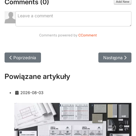
Comments (
0
)
Add New
Comments powered by
CComment
Poprzednia strona: Usterka – czyli jak uczyć się na cudzych b
Następna strona
Poprzednia
Następna
Powiązane artykuły
Szczegóły
2026-08-03