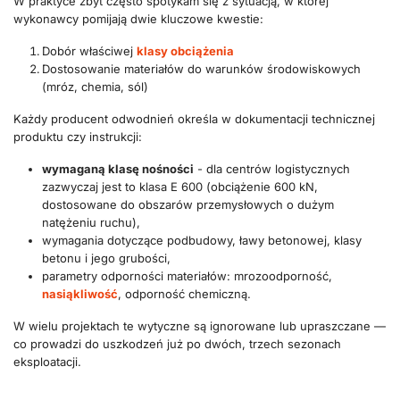
W praktyce zbyt często spotykam się z sytuacją, w której
wykonawcy pomijają dwie kluczowe kwestie:
Dobór właściwej
klasy obciążenia
Dostosowanie materiałów do warunków środowiskowych
(mróz, chemia, sól)
Każdy producent odwodnień określa w dokumentacji technicznej
produktu czy instrukcji:
wymaganą klasę nośności
- dla centrów logistycznych
zazwyczaj jest to klasa E 600 (obciążenie 600 kN,
dostosowane do obszarów przemysłowych o dużym
natężeniu ruchu),
wymagania dotyczące podbudowy, ławy betonowej, klasy
betonu i jego grubości,
parametry odporności materiałów: mrozoodporność,
nasiąkliwość
, odporność chemiczną.
W wielu projektach te wytyczne są ignorowane lub upraszczane —
co prowadzi do uszkodzeń już po dwóch, trzech sezonach
eksploatacji.