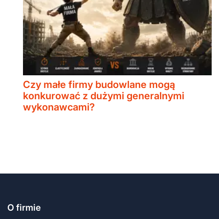
Czy małe firmy budowlane mogą
konkurować z dużymi generalnymi
wykonawcami?
O firmie