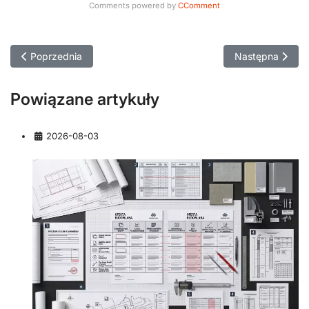
Comments powered by
CComment
Poprzednia strona: Jak wybrać generalnego wykonawcę? 10 kry
Następna strona
Poprzednia
Następna
Powiązane artykuły
Szczegóły
2026-08-03